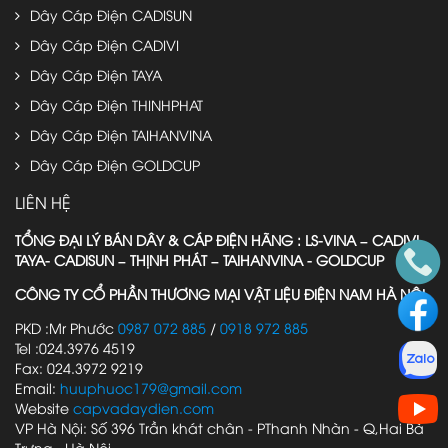
Dây Cáp Điện CADISUN
Dây Cáp Điện CADIVI
Dây Cáp Điện TAYA
Dây Cáp Điện THINHPHAT
Dây Cáp Điện TAIHANVINA
Dây Cáp Điện GOLDCUP
LIÊN HỆ
TỔNG ĐẠI LÝ BÁN DÂY & CÁP ĐIỆN HÃNG : LS-VINA – CADIVI-
TAYA- CADISUN – THỊNH PHÁT – TAIHANVINA - GOLDCUP
CÔNG TY CỔ PHẦN THƯƠNG MẠI VẬT LIỆU ĐIỆN NAM HÀ NỘI
PKD :Mr Phước
0987 072 885
/
0918 972 885
Tel :024.3976 4519
Fax: 024.3972 9219
Email:
huuphuoc179@gmail.com
Website
capvadaydien.com
VP Hà Nội: Số 396 Trần khát chân - PThanh Nhàn - Q,Hai Bà
Trưng - Hà Nội.