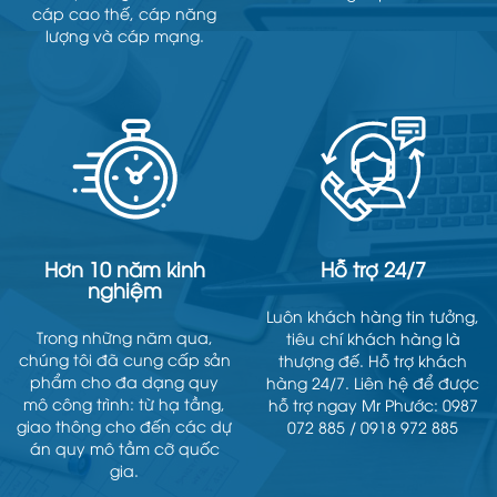
cáp cao thế, cáp năng
lượng và cáp mạng.
Hơn 10 năm kinh
Hỗ trợ 24/7
nghiệm
Luôn khách hàng tin tưởng,
Trong những năm qua,
tiêu chí khách hàng là
chúng tôi đã cung cấp sản
thượng đế. Hỗ trợ khách
phẩm cho đa dạng quy
hàng 24/7. Liên hệ để được
mô công trình: từ hạ tầng,
hỗ trợ ngay Mr Phước: 0987
giao thông cho đến các dự
072 885 / 0918 972 885
án quy mô tầm cỡ quốc
gia.