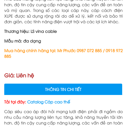
hơn, độ tin cậy cung cấp năng lượng, các vấn đề an toàn
và mỹ quan.
Trong số các loại cáp này, cáp cách điện
XLPE được sử dụng rộng rãi do dễ xử lý, kết nối và bảo trì
đơn giản, các tính năng điện vượt trội và các lợi ích khác.
Thương hiệu: LS vina cable
Mẫu mã: đa dạng
Mua hàng chính hãng tại: Mr Phước
0987 072 885
/
0918 972
885
Giá: Liên hệ
THÔNG TIN CHI TIẾT
Tải tại đây:
Catalog Cáp cao thế
Cáp siêu cao áp đòi hỏi mạng lưới điện phải đi ngầm do
nhu cầu năng lượng liên tục tăng, khả năng truyền tải lớn
hơn, độ tin cậy cung cấp năng lượng, các vấn đề an toàn