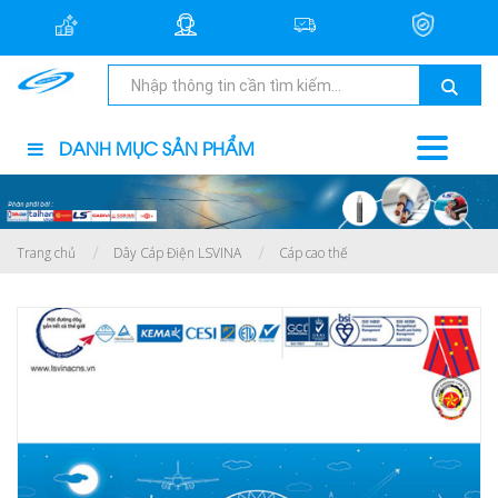
DANH MỤC SẢN PHẨM
Trang chủ
Dây Cáp Điện LSVINA
Cáp cao thế