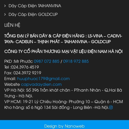
Dây Cáp Điện TAIHANVINA
Dây Cáp Điện GOLDCUP
LIÊN HỆ
TỔNG ĐẠI LÝ BÁN DÂY & CÁP ĐIỆN HÃNG : LS-VINA – CADIVI-
TAYA- CADISUN – THỊNH PHÁT – TAIHANVINA - GOLDCUP
CÔNG TY CỔ PHẦN THƯƠNG MẠI VẬT LIỆU ĐIỆN NAM HÀ NỘI
PKD :Mr Phước
0987 072 885
/
0918 972 885
Tel :024.3976 4519
Fax: 024.3972 9219
Email:
huuphuoc179@gmail.com
Website
capvadaydien.com
VP Hà Nội: Số 396 Trần khát chân - PThanh Nhàn - Q,Hai Bà
Trưng - Hà Nội.
VP HCM: 19-21 Lý Chiêu Hoàng- Phường 10 – Quận 6 - HCM
Kho hàng: số 6 Ngõ 134 Sài đồng - Long Biên -Hà Nội.
Design by Nanoweb