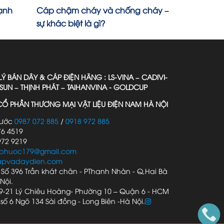
ạnh
Cáp chậm cháy và chống cháy –
Bán, mua c
sự khác biệt là gì?
CADISUN 0
LÝ BÁN DÂY & CÁP ĐIỆN HÃNG : LS-VINA – CADIVI-
ISUN – THỊNH PHÁT – TAIHANVINA - GOLDCUP
Ổ PHẦN THƯƠNG MẠI VẬT LIỆU ĐIỆN NAM HÀ NỘI
hước
0987 072 885
/
0918 972 885
76 4519
972 9219
phuoc179@gmail.com
apvadaydien.com
 Số 396 Trần khát chân - PThanh Nhàn - Q,Hai Bà
Nội.
9-21 Lý Chiêu Hoàng- Phường 10 – Quận 6 - HCM
số 6 Ngõ 134 Sài đồng - Long Biên -Hà Nội.