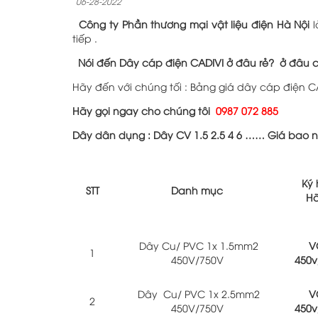
06-28-2022
Công ty Phần thương mại vật liệu điện Hà Nội
l
tiếp .
Nói đến Dây cáp điện CADIVI ở đâu rẻ? ở đâu c
Hãy đến với chúng tối : Bảng giá dây cáp điện C
Hãy gọi ngay cho chúng tôi
0987 072 885
Dây dân dụng : Dây CV 1.5 2.5 4 6 …… Giá bao n
Ký 
STT
Danh mục
H
Dây Cu/ PVC 1x 1.5mm2
V
1
450V/750V
450v
Dây Cu/ PVC 1x 2.5mm2
V
2
450V/750V
450v