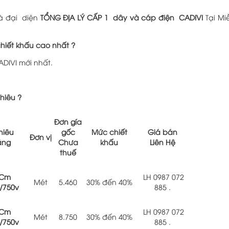
à đại diện
TỔNG ĐỊA LÝ CẤP 1 dây và cáp điện CADIVI
Tại Mi
hiết khấu cao nhất ?
ADIVI mới nhất.
hiêu ?
Đơn gía
hiêu
gốc
Mức chiết
Giá bán
Đơn vị
ãng
Chưa
khấu
Liên Hệ
thuế
Cm
LH 0987 072
Mét
5.460
30% đến 40%
/750v
885 .
Cm
LH 0987 072
Mét
8.750
30% đến 40%
/750v
885 .