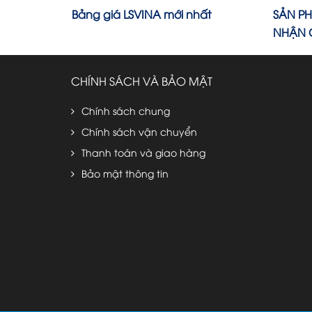
ng dây và
Bảng giá LSVINA mới nhất
SẢN P
ảm giá
NHẬN 
CHÍNH SÁCH VÀ BẢO MẬT
Chính sách chung
Chính sách vận chuyển
Thanh toán và giao hàng
Bảo mật thông tin