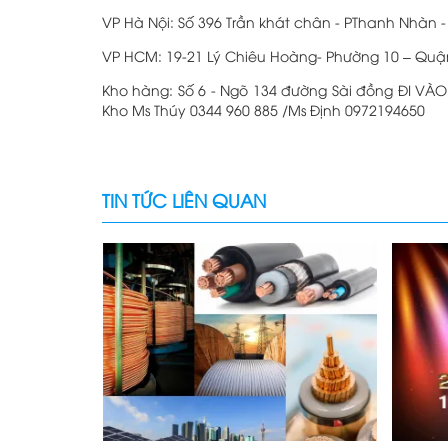
VP Hà Nội: Số 396 Trần khát chân - PThanh Nhàn -
VP HCM: 19-21 Lý Chiêu Hoàng- Phường 10 – Quậ
Kho hàng: Số 6 - Ngõ 134 đường Sài đồng ĐI VÀO 
Kho Ms Thúy 0344 960 885 /Ms Định 0972194650
TIN TỨC LIÊN QUAN