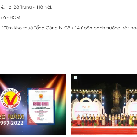
 Q,Hai Bà Trưng - Hà Nội.
n 6 - HCM
200m Kho thuê Tổng Công ty Cầu 14 ( bên cạnh trường sát hạch l