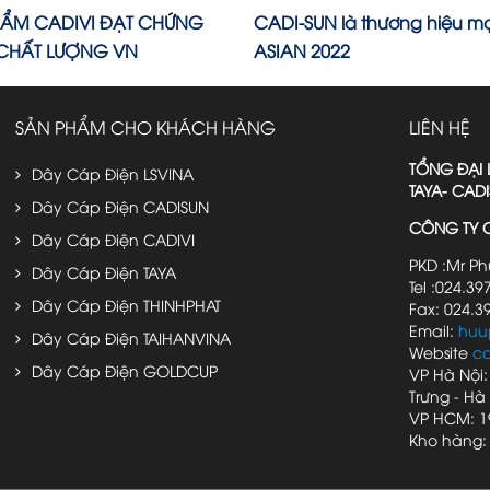
HẨM CADIVI ĐẠT CHỨNG
CADI-SUN là thương hiệu m
CHẤT LƯỢNG VN
ASIAN 2022
SẢN PHẨM CHO KHÁCH HÀNG
LIÊN HỆ
TỔNG ĐẠI 
Dây Cáp Điện LSVINA
TAYA- CAD
Dây Cáp Điện CADISUN
CÔNG TY C
Dây Cáp Điện CADIVI
PKD :Mr P
Dây Cáp Điện TAYA
Tel :024.39
Dây Cáp Điện THINHPHAT
Fax: 024.3
Email:
huu
Dây Cáp Điện TAIHANVINA
Website
c
Dây Cáp Điện GOLDCUP
VP Hà Nội:
Trưng - Hà 
VP HCM: 1
Kho hàng: 