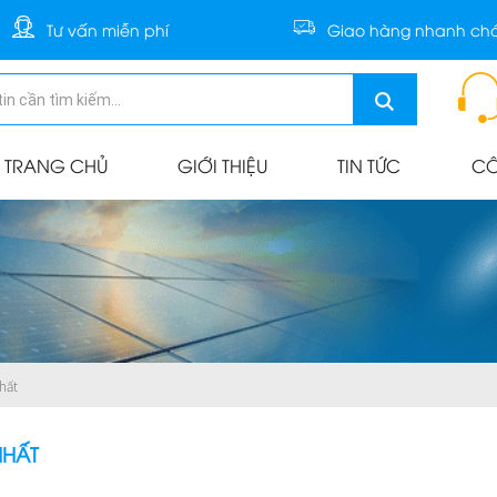
Tư vấn miễn phí
Giao hàng nhanh ch
TRANG CHỦ
GIỚI THIỆU
TIN TỨC
CÔ
hất
NHẤT