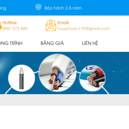
óng
Bảo hành 2-5 năm
Hotline:
Email:
0987 072 885
huuphuoc179@gmail.com
NG TRÌNH
BẢNG GIÁ
LIÊN HỆ