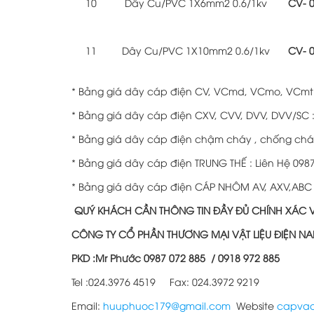
10
Dây Cu/PVC 1X6mm2 0.6/1kv
CV- 0
11
Dây Cu/PVC 1X10mm2 0.6/1kv
CV- 0
* Bảng giá dây cáp điện CV, VCmd, VCmo, VCmt : 
* Bảng giá dây cáp điện CXV, CVV, DVV, DVV/SC : 
* Bảng giá dây cáp điện chậm cháy , chống cháy F
* Bảng giá dây cáp điện TRUNG THẾ : Liên Hệ 0987
* Bảng giá dây cáp điện CÁP NHÔM AV, AXV,ABC : 
QUÝ KHÁCH CẦN THÔNG TIN ĐẦY ĐỦ CHÍNH XÁC VỀ 
CÔNG TY CỔ PHẦN THƯƠNG MẠI VẬT LIỆU ĐIỆN NA
PKD :Mr Phước 0987 072 885 / 0918 972 885
Tel :024.3976 4519 Fax: 024.3972 9219
Email:
huuphuoc179@gmail.com
Website
capvad