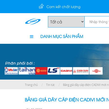
Cam kết chất lượng
DANH MỤC SẢN PHẨM
Trang chủ
Tin tức
Bảng giá dây cáp điện CADIVI mới n
BẢNG GIÁ DÂY CÁP ĐIỆN CADIVI MỚI 