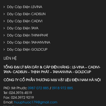
Dây Cáp Điện LSVINA
Dây Cáp Điện CADISUN
Dây Cáp Điện CADIVI
Dây Cáp Điện TAYA
Dây Cáp Điện THINHPHAT
Dây Cáp Điện TAIHANVINA
Dây Cáp Điện GOLDCUP
LIÊN HỆ
TỔNG ĐẠI LÝ BÁN DÂY & CÁP ĐIỆN HÃNG : LS-VINA – CADIVI-
TAYA- CADISUN – THỊNH PHÁT – TAIHANVINA - GOLDCUP
CÔNG TY CỔ PHẦN THƯƠNG MẠI VẬT LIỆU ĐIỆN NAM HÀ NỘI
PKD :Mr Phước
0987 072 885
/
0918 972 885
Tel :024.3976 4519
Fax: 024.3972 9219
Email:
huuphuoc179@gmail.com