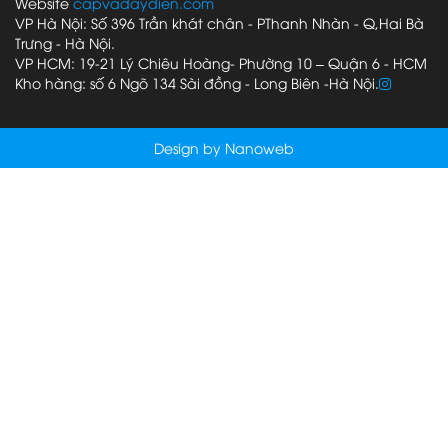
Website
capvadaydien.com
VP Hà Nội: Số 396 Trần khát chân - PThanh Nhàn - Q,Hai Bà
Trưng - Hà Nội.
VP HCM: 19-21 Lý Chiêu Hoàng- Phường 10 – Quận 6 - HCM
Kho hàng: số 6 Ngõ 134 Sài đồng - Long Biên -Hà Nội.
Design by Nanoweb