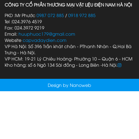
CÔNG TY CỔ PHẦN THƯƠNG MẠI VẬT LIỆU ĐIỆN NAM HÀ NỘI
PKD :Mr Phước
0987 072 885
/
0918 972 885
Tel :024.3976 4519
Fax: 024.3972 9219
Email:
huuphuoc179@gmail.com
Website
capvadaydien.com
VP Hà Nội: Số 396 Trần khát chân - PThanh Nhàn - Q,Hai Bà
Trưng - Hà Nội.
VP HCM: 19-21 Lý Chiêu Hoàng- Phường 10 – Quận 6 - HCM
Kho hàng: số 6 Ngõ 134 Sài đồng - Long Biên -Hà Nội.
Design by Nanoweb