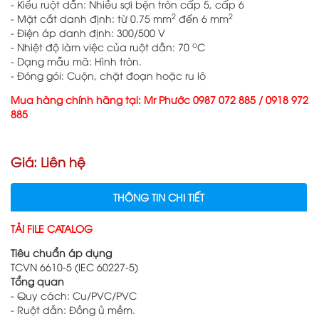
- Kiểu ruột dẫn: Nhiều sợi bện tròn cấp 5, cấp 6
2
2
- Mặt cắt danh định: từ 0.75 mm
đến 6 mm
- Điện áp danh định: 300/500 V
o
- Nhiệt độ làm việc của ruột dẫn: 70
C
- Dạng mẫu mã: Hình tròn.
- Đóng gói: Cuộn, chặt đoạn hoặc ru lô
Mua hàng chính hãng tại: Mr Phước
0987 072 885
/
0918 972
885
Giá: Liên hệ
THÔNG TIN CHI TIẾT
TẢI FILE CATALOG
Tiêu chuẩn áp dụng
TCVN 6610-5 (IEC 60227-5)
Tổng quan
- Quy cách: Cu/PVC/PVC
- Ruột dẫn: Đồng ủ mềm.