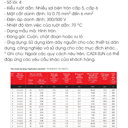
- Số lõi: 4
- Kiểu ruột dẫn: Nhiều sợi bện tròn cấp 5, cấp 6
2
2
- Mặt cắt danh định: từ 0.75 mm
đến 6 mm
- Điện áp danh định: 300/500 V
o
- Nhiệt độ làm việc của ruột dẫn: 70
C
- Dạng mẫu mã: Hình tròn.
- Đóng gói: Cuộn, chặt đoạn hoặc ru lô
- Ứng dụng: Sử dụng làm dây nguồn cho các thiết bị dân
dụng, công nghiệp và sử dụng cho các mục đích khác...
* Ghi chú: Ngoài các quy cách nêu trên, CADI-SUN có thể
đáp ứng các yêu cầu khác của khách hàng.