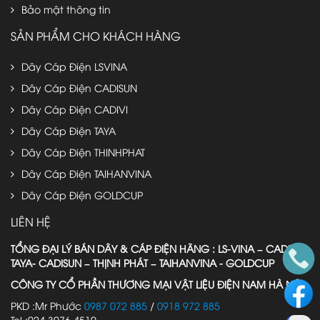
Bảo mật thông tin
SẢN PHẨM CHO KHÁCH HÀNG
Dây Cáp Điện LSVINA
Dây Cáp Điện CADISUN
Dây Cáp Điện CADIVI
Dây Cáp Điện TAYA
Dây Cáp Điện THINHPHAT
Dây Cáp Điện TAIHANVINA
Dây Cáp Điện GOLDCUP
LIÊN HỆ
TỔNG ĐẠI LÝ BÁN DÂY & CÁP ĐIỆN HÃNG : LS-VINA – CADIVI-
TAYA- CADISUN – THỊNH PHÁT – TAIHANVINA - GOLDCUP
CÔNG TY CỔ PHẦN THƯƠNG MẠI VẬT LIỆU ĐIỆN NAM HÀ NỘI
PKD :Mr Phước
0987 072 885
/
0918 972 885
Tel :024.3976 4519